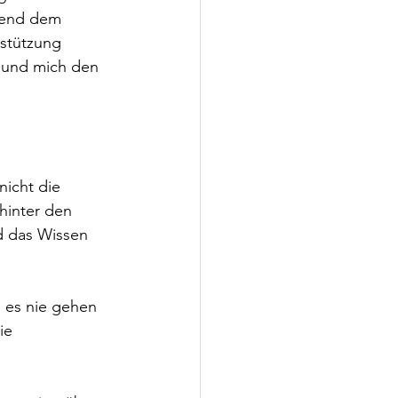
hrend dem 
stützung 
 und mich den 
icht die 
hinter den 
d das Wissen 
 es nie gehen 
ie 