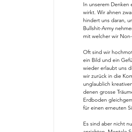
In unserem Denken ex
wirkt. Wir ahnen zwa
hindert uns daran, u
Bullshit-Army nehmen
mit welcher wir Non-
Oft sind wir hochmot
ein Bild und ein Gef
wieder erlaubt uns d
wir zurück in die Ko
unglaublich kreativ
denen grosse Träume
Erdboden gleichgema
für einen erneuten Si
Es sind aber nicht 
anrichten. Mentale S