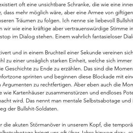
istiert oft eine unsichtbare Schranke, die wie eine inn
r, dass mehr möglich wäre, aber eine Armee von giftigen
nseren Träumen zu folgen. Ich nenne sie liebevoll Bullshi
 wir wie eine kräftige aber vertrauenswürdige Stimme i
stop im Dialog stehen. Einem wahrlich fantasieloser Dia
ivert und in einem Bruchteil einer Sekunde vereinen sic
ühl zu einer unsäglich starken Einheit, welche sich imme
ie Geschichte zu Ende zu erzählen. Das sind die Moment
mfortzone sprinten und beginnen diese Blockade mit eine
en Argumenten zu rechtfertigen. Aber eben auch die Mom
 wie Kartenhäuser zusammenstürzen und endloses Pote
cht wird. Das nennt man mentale Selbstsabotage und is
eg der Bullshit-Soldaten.
nur die akuten Störmanöver in unserem Kopf, die tempor
elbstsabotage bringt uns oft über Jahre hinweg dazu, e