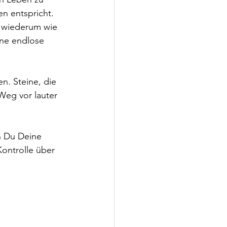
n entspricht. 
n wiederum wie 
ine endlose 
n. Steine, die 
Weg vor lauter 
n Du Deine 
ontrolle über 