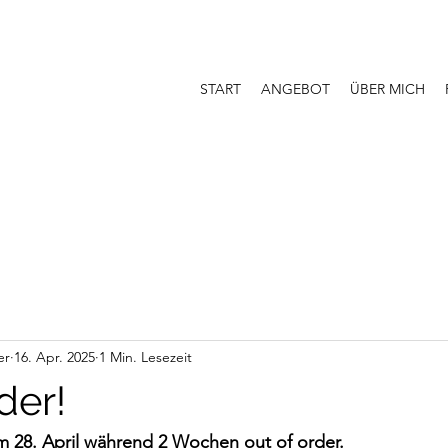
START
ANGEBOT
ÜBER MICH
er
16. Apr. 2025
1 Min. Lesezeit
der!
m 28. April während 2 Wochen out of order. 