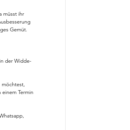
 müsst ihr 
Ausbesserung 
riges Gemüt. 
in der Widde-
 möchtest, 
h einem Termin 
 Whatsapp, 