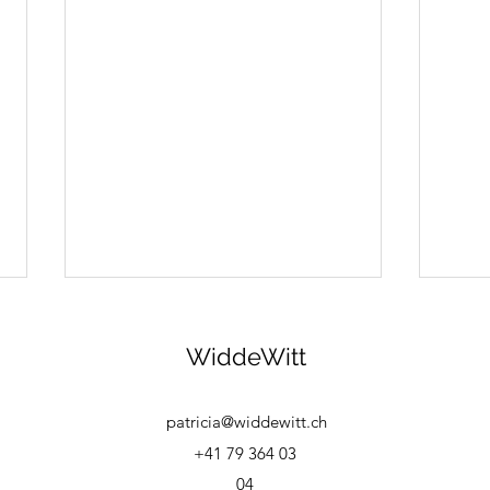
WiddeWitt
Mem
patricia@widdewitt.ch
+41 79 364 03
Zwei mal drei macht vier...
04